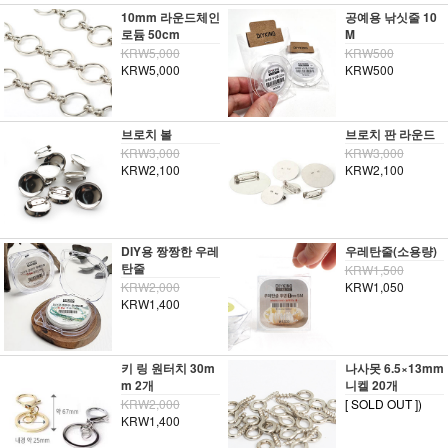
10mm 라운드체인
공예용 낚싯줄 10
로듐 50cm
M
KRW5,000
KRW500
KRW5,000
KRW500
브로치 볼
브로치 판 라운드
KRW3,000
KRW3,000
KRW2,100
KRW2,100
DIY용 짱짱한 우레
우레탄줄(소용량)
탄줄
KRW1,500
KRW2,000
KRW1,050
KRW1,400
키 링 원터치 30m
나사못 6.5×13mm
m 2개
니켈 20개
KRW2,000
[ SOLD OUT ])
KRW1,400