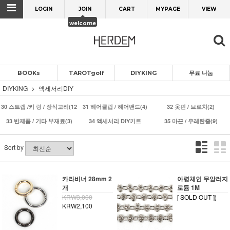
LOGIN
JOIN
CART
MYPAGE
VIEW
welcome
BOOKs
TAROTgolf
DIYKING
무료 나눔
DIYKING
액세서리DIY
30 스트랩 /키 링 / 장식고리(12)
31 헤어클립 / 헤어밴드(4)
32 옷핀 / 브로치(2)
33 반제품 / 기타 부재료(3)
34 액세서리 DIY키트
35 마끈 / 우레탄줄(9)
Sort by
카라비너 28mm 2
아령체인 무알러지
개
로듐 1M
KRW3,000
[ SOLD OUT ])
KRW2,100