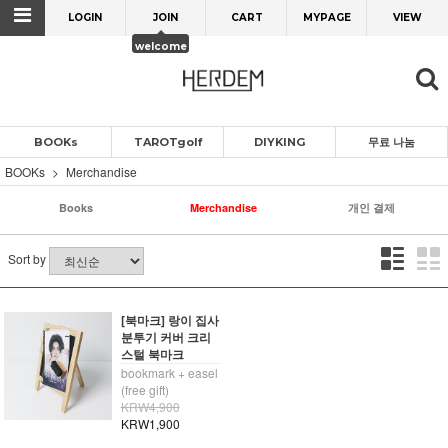
LOGIN
JOIN
CART
MYPAGE
VIEW
welcome
BOOKs
TAROTgolf
DIYKING
무료 나눔
BOOKs
Merchandise
Books
Merchandise
개인 결제
Sort by
[북마크] 랑이 집사
분투기 커버 크리
스털 북마크
bookmark + easel
(free gift)
KRW4,900
KRW1,900